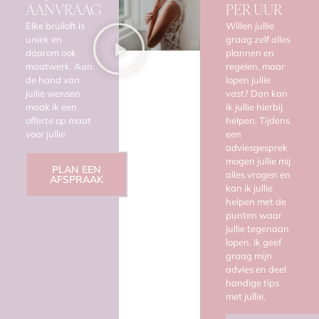
AANVRAAG
PER UUR
Elke bruiloft is
Willen jullie
uniek en
graag zelf alles
daarom ook
plannen en
maatwerk. Aan
regelen, maar
de hand van
lopen jullie
jullie wensen
vast? Dan kan
maak ik een
ik jullie hierbij
offerte op maat
helpen. Tijdens
voor jullie
een
adviesgesprek
mogen jullie mij
PLAN EEN
alles vragen en
AFSPRAAK
kan ik jullie
helpen met de
punten waar
jullie tegenaan
lopen. Ik geef
graag mijn
advies en deel
handige tips
met jullie.