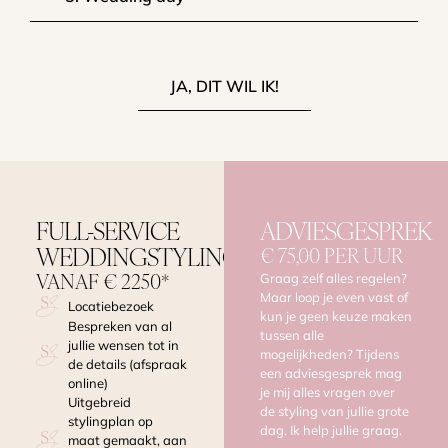
JA, DIT WIL IK!
FULL-SERVICE
ADVIESGESPREK
WEDDINGSTYLING
€ 75,00 PER UUR
Graag zelf alles regelen?
VANAF € 2250*
Maar loop je even vast of
Locatiebezoek
kun je geen keuze maken
Bespreken van al
tussen alle
jullie wensen tot in
mogelijkheden? Tijdens
de details (afspraak
een adviesgesprek mag
online)
je mij alles vragen over
Uitgebreid
de styling van jullie grote
stylingplan op
dag. Ik help jullie graag.
maat gemaakt, aan